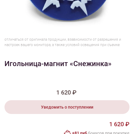
1/3
Изображения и цвет представленного товара могут незначительно
отличаться от оригинала продукции, взависимости от разрешения и
настроек вашего монитора, а также условий освещения при съемке
Игольница-магнит «Снежинка»
1 620 ₽
Уведомить о поступлении
1 620 ₽
+81 руб
бонусов при покупке