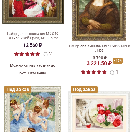
Набор для вышивания МК-049
Октябрьский праздник в Риме
12 560 ₽
Набор для вышивания МК-023 Мона
Лиза
2
3 790 ₽
- 15%
3 221.50 ₽
Можно купить частичную
1
комплектацию
Под заказ
Под заказ