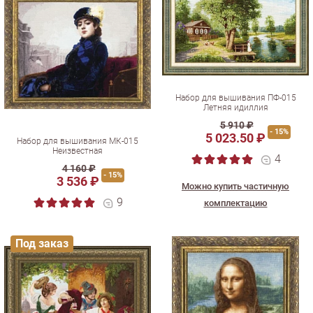
Набор для вышивания ПФ-015
Летняя идиллия
5 910 ₽
- 15%
5 023.50 ₽
Набор для вышивания МК-015
Неизвестная
4
4 160 ₽
- 15%
3 536 ₽
Можно купить частичную
9
комплектацию
Под заказ