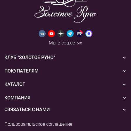
Мы в соц.сетях
КЛУБ "ЗОЛОТОЕ РУНО"
Новости
ПОКУПАТЕЛЯМ
Акции
Бонусная система
КАТАЛОГ
Конкурсы
Подарочные сертификаты
Вышивка
КОМПАНИЯ
События
Способы оплаты
Пряжа
СВЯЗАТЬСЯ С НАМИ
О нас
Доставка
Наборы для творчества
8 (800) 775-36-96
Наши магазины
Пользовательское соглашение
Возврат
+7 (495) 255-03-73