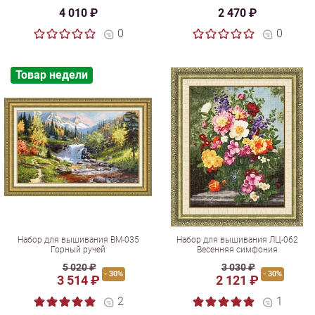
4 010 ₽
2 470 ₽
0
0
Товар недели
Набор для вышивания ВМ-035
Набор для вышивания ЛЦ-062
Горный ручей
Весенняя симфония
5 020 ₽
3 030 ₽
- 30%
- 30%
3 514 ₽
2 121 ₽
2
1