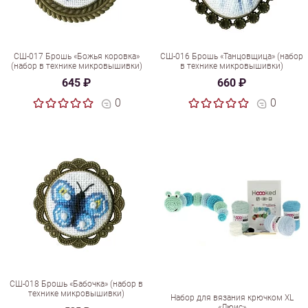
СШ-017 Брошь «Божья коровка»
СШ-016 Брошь «Танцовщица» (набор
(набор в технике микровышивки)
в технике микровышивки)
645 ₽
660 ₽
0
0
СШ-018 Брошь «Бабочка» (набор в
технике микровышивки)
Набор для вязания крючком XL
«Люис»