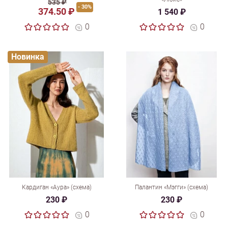
535 ₽
- 30%
374.50 ₽
1 540 ₽
0
0
Новинка
Кардиган «Аура» (схема)
Палантин «Мэгги» (схема)
230 ₽
230 ₽
0
0