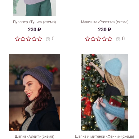
Пуловер «Тунис» (схема)
Манишка «Розетта» (схема)
230 ₽
230 ₽
0
0
Шапка «Алеит» (схема)
Шапка и митенки «Фанни» (схема)