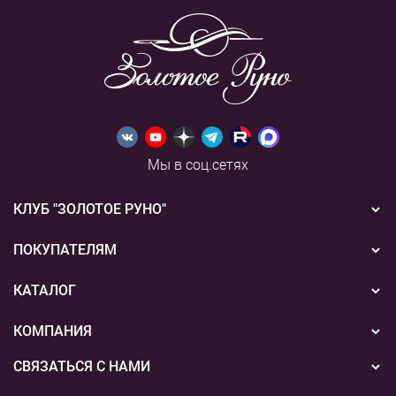
Мы в соц.сетях
КЛУБ "ЗОЛОТОЕ РУНО"
Новости
ПОКУПАТЕЛЯМ
Акции
Бонусная система
КАТАЛОГ
Конкурсы
Подарочные сертификаты
Вышивка
КОМПАНИЯ
События
Способы оплаты
Пряжа
СВЯЗАТЬСЯ С НАМИ
О нас
Доставка