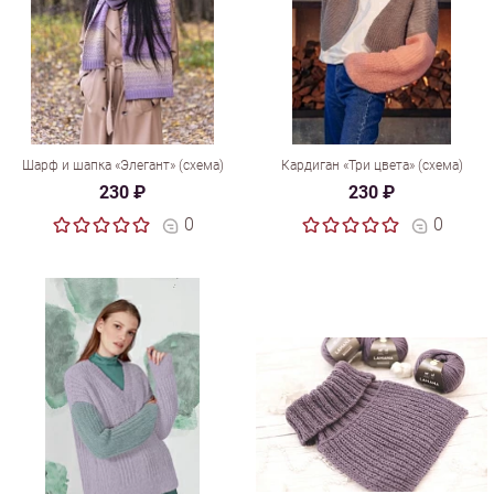
Шарф и шапка «Элегант» (схема)
Кардиган «Три цвета» (схема)
230 ₽
230 ₽
0
0