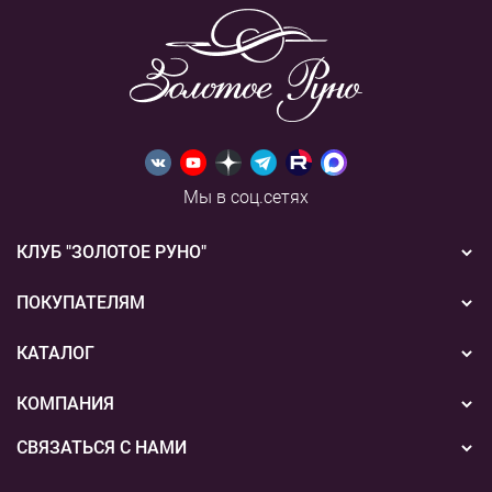
Мы в соц.сетях
КЛУБ "ЗОЛОТОЕ РУНО"
Новости
ПОКУПАТЕЛЯМ
Акции
Бонусная система
КАТАЛОГ
Конкурсы
Подарочные сертификаты
Вышивка
КОМПАНИЯ
События
Способы оплаты
Пряжа
СВЯЗАТЬСЯ С НАМИ
О нас
Доставка
Наборы для творчества
8 (800) 775-36-96