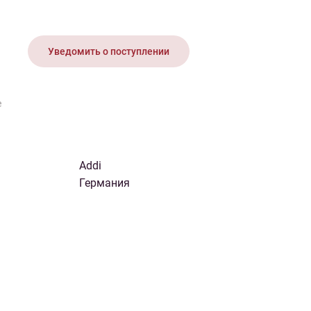
иган
Носки
Платье
Плед
Тапочки
Свитер
Шапка
Уведомить о поступлении
е
Addi
Германия