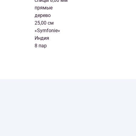
спицы 8,00 мм
прямые
дерево
25,00 см
«Symfonie»
Индия
8 пар