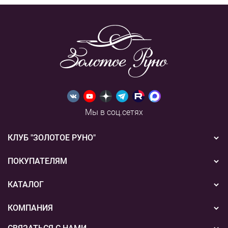
Мы в соц.сетях
КЛУБ "ЗОЛОТОЕ РУНО"
Новости
ПОКУПАТЕЛЯМ
Акции
Бонусная система
КАТАЛОГ
Конкурсы
Подарочные сертификаты
Вышивка
КОМПАНИЯ
События
Способы оплаты
Пряжа