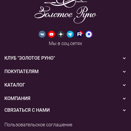
Мы в соц.сетях
КЛУБ "ЗОЛОТОЕ РУНО"
Новости
ПОКУПАТЕЛЯМ
Акции
Бонусная система
КАТАЛОГ
Конкурсы
Подарочные сертификаты
Вышивка
КОМПАНИЯ
События
Способы оплаты
Пряжа
СВЯЗАТЬСЯ С НАМИ
О нас
Доставка
Наборы для творчества
8 (800) 775-36-96
Наши магазины
Пользовательское соглашение