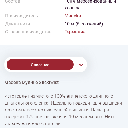
Состав
100% мерсеризованный
хлопок
Производитель
Madeira
Длина нити
10 м (6 сложений)
Страна производства
Германия
Описание
Madeira мулине Sticktwist
% Скидки
Изготовлен из чистого 100% египетского длинного
штапельного хлопка. Идеально подходит для вышивки
Доставка
крестом и всех техник ручной вышивки. Палитра
содержит 379 цветов, вкючая 10 меланжевых. Нить
упакована в виде спирали.
Оплата