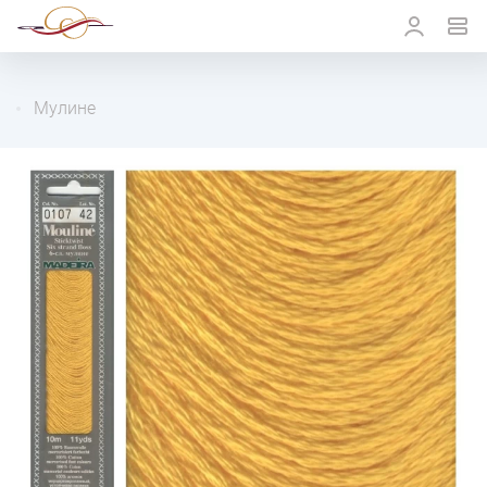
Мулине