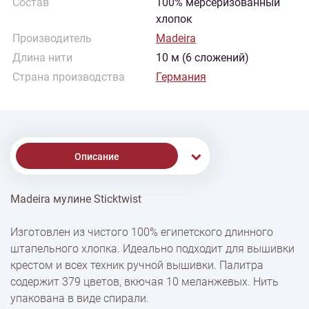
Состав
100% мерсеризованный
хлопок
Производитель
Madeira
Длина нити
10 м (6 сложений)
Страна производства
Германия
Описание
Madeira мулине Sticktwist
% Скидки
Изготовлен из чистого 100% египетского длинного
штапельного хлопка. Идеально подходит для вышивки
Доставка
крестом и всех техник ручной вышивки. Палитра
содержит 379 цветов, вкючая 10 меланжевых. Нить
упакована в виде спирали.
Оплата