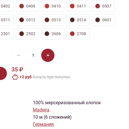
0402
0406
0410
0411
0507
0511
0512
0513
0514
0601
2501
2502
2606
2708
35 ₽
+2 руб
бонусa при покупке
100% мерсеризованный хлопок
Madeira
10 м (6 сложений)
Германия