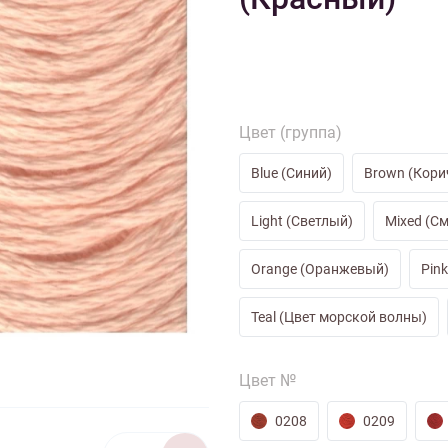
тарий
Натюрморт
Птицы
Пасха
День рождения
ПО ТИПУ ИЗДЕЛИЯ
Варежки
Джемпер
Кард
Шарф
Цвет (группа)
Blue (Синий)
Brown (Кори
Light (Светлый)
Mixed (С
Orange (Оранжевый)
Pin
Teal (Цвет морской волны)
Цвет №
0208
0209