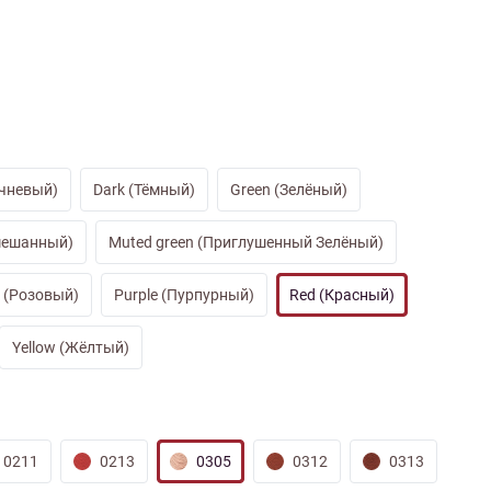
иган
Носки
Платье
Плед
Тапочки
Свитер
Шапка
чневый)
Dark (Тёмный)
Green (Зелёный)
мешанный)
Muted green (Приглушенный Зелёный)
k (Розовый)
Purple (Пурпурный)
Red (Красный)
Yellow (Жёлтый)
0211
0213
0305
0312
0313