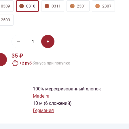
0309
0310
0311
2301
2307
2503
35 ₽
+2 руб
бонусa при покупке
100% мерсеризованный хлопок
Madeira
10 м (6 сложений)
Германия