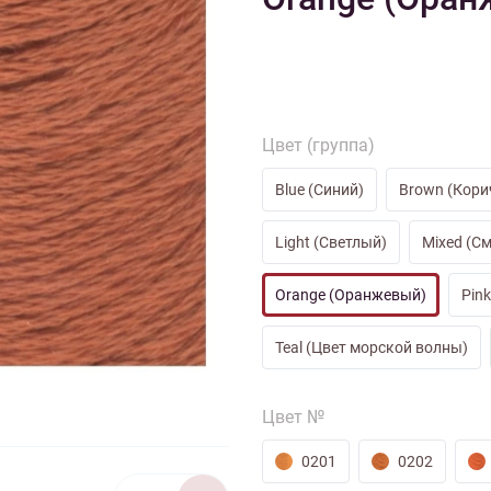
тарий
Натюрморт
Птицы
Пасха
День рождения
ПО ТИПУ ИЗДЕЛИЯ
Варежки
Джемпер
Кард
Шарф
Цвет (группа)
Blue (Синий)
Brown (Кори
Light (Светлый)
Mixed (С
Orange (Оранжевый)
Pin
Teal (Цвет морской волны)
Цвет №
0201
0202