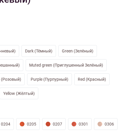
иган
Носки
Платье
Плед
Тапочки
Свитер
Шапка
чневый)
Dark (Тёмный)
Green (Зелёный)
мешанный)
Muted green (Приглушенный Зелёный)
k (Розовый)
Purple (Пурпурный)
Red (Красный)
Yellow (Жёлтый)
0204
0205
0207
0301
0306