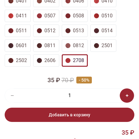
0401
0402
0406
0410
0411
0507
0508
0510
0511
0512
0513
0514
0601
0811
0812
2501
2502
2606
2708
35 ₽
70 ₽
- 50%
Добавить в корзину
35 ₽