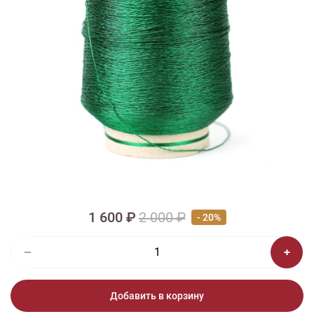
1/2
Изображения и цвет представленного товара могут незначительно
отличаться от оригинала продукции, взависимости от разрешения и
настроек вашего монитора, а также условий освещения при съемке
Metallic №4 Lot: 4058 600 г.
1 600 ₽
2 000 ₽
- 20%
Добавить в корзину