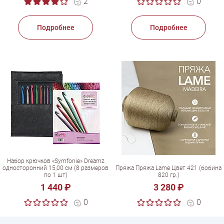
2
0
Подробнее
Подробнее
Набор крючков «Symfonie» Dreamz
односторонний 15,00 см (8 размеров
Пряжа Пряжа Lame Цвет 421 (бобина
по 1 шт)
820 гр.)
1 440 ₽
3 280 ₽
0
0