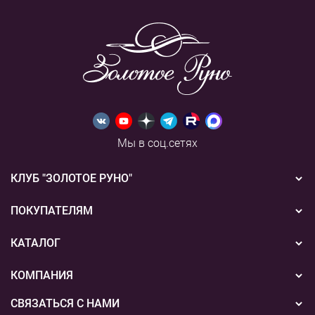
Мы в соц.сетях
КЛУБ "ЗОЛОТОЕ РУНО"
Новости
ПОКУПАТЕЛЯМ
Акции
Бонусная система
КАТАЛОГ
Конкурсы
Подарочные сертификаты
Вышивка
КОМПАНИЯ
События
Способы оплаты
Пряжа
СВЯЗАТЬСЯ С НАМИ
О нас