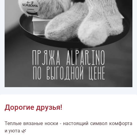
Дорогие друзья!
Теплые вязаные носки - настоящий символ комфорта
и уюта 🌿