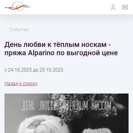
События
День любви к тёплым носкам -
пряжа Alparino по выгодной цене
с
24.10.2025
до
25.10.2025
Назад к списку