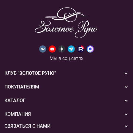
Мы в соц.сетях
КЛУБ "ЗОЛОТОЕ РУНО"
Новости
ПОКУПАТЕЛЯМ
Акции
Бонусная система
КАТАЛОГ
Конкурсы
Подарочные сертификаты
Вышивка
КОМПАНИЯ
События
Способы оплаты
Пряжа
СВЯЗАТЬСЯ С НАМИ
О нас