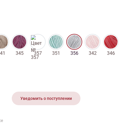
иган
Носки
Платье
Плед
Тапочки
Свитер
Шапка
41
345
357
351
356
342
346
Уведомить о поступлении
ке