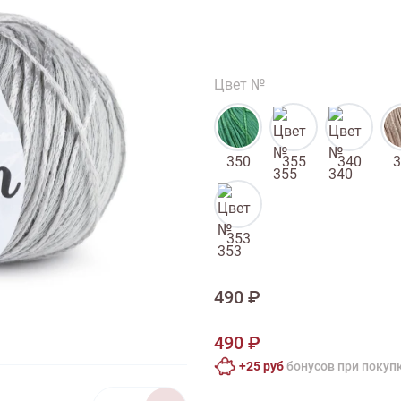
тарий
Натюрморт
Птицы
Пасха
День рождения
ПО ТИПУ ИЗДЕЛИЯ
Варежки
Джемпер
Кард
Цвет №
Шарф
350
355
340
3
353
490 ₽
490 ₽
+25 руб
бонусов при покуп