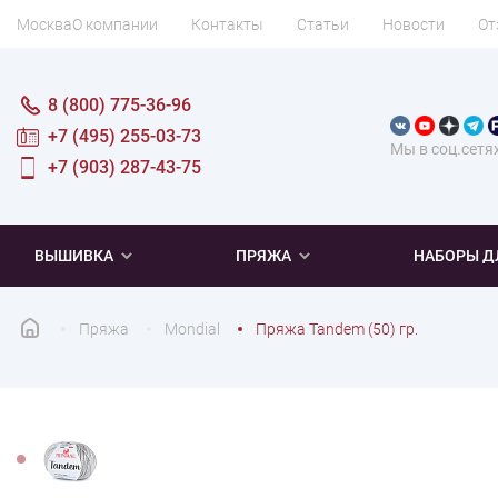
Москва
О компании
Контакты
Статьи
Новости
От
8 (800) 775-36-96
+7 (495) 255-03-73
Мы в соц.сетя
+7 (903) 287-43-75
ВЫШИВКА
ПРЯЖА
НАБОРЫ Д
Пряжа
Mondial
Пряжа Tandem (50) гр.
ПОПУЛЯРНОЕ
ПОПУЛЯРНОЕ
ПО ТИПУ
ДЛЯ ВЫШИВАНИЯ
Новинки
Новинки
Микровышивка
Мулине
Нитки DMC
Хиты продаж
Распродажа
Наборы для вязания одежды
Нитки Madeira
Летняя пряжа
Распродажа
Нитки Rico Design
Под заказ
Мягкая
Наборы 
Пушис
Част
ПО ТЕМАТИКЕ
ДЛЯ РУКОДЕЛИЯ