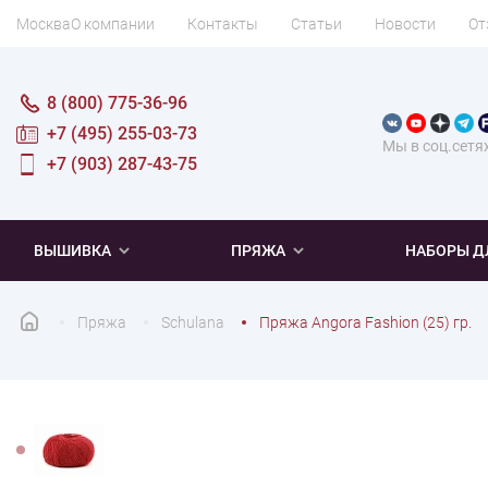
Москва
О компании
Контакты
Статьи
Новости
От
8 (800) 775-36-96
+7 (495) 255-03-73
Мы в соц.сетя
+7 (903) 287-43-75
ВЫШИВКА
ПРЯЖА
НАБОРЫ Д
Пряжа
Schulana
Пряжа Angora Fashion (25) гр.
ПОПУЛЯРНОЕ
ПОПУЛЯРНОЕ
ПО ТИПУ
ДЛЯ ВЫШИВАНИЯ
Новинки
Новинки
Микровышивка
Мулине
Нитки DMC
Хиты продаж
Распродажа
Наборы для вязания одежды
Нитки Madeira
Летняя пряжа
Распродажа
Нитки Rico Design
Под заказ
Мягкая
Наборы 
Пушис
Част
ПО ТЕМАТИКЕ
ДЛЯ РУКОДЕЛИЯ