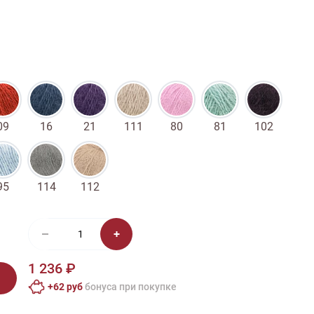
иган
Носки
Платье
Плед
Тапочки
Свитер
Шапка
09
16
21
111
80
81
102
95
114
112
1 236 ₽
+62 руб
бонусa при покупке