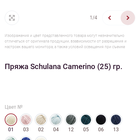
1/4
Изображения и цвет представленного товара могут незначительно
отличаться от оригинала продукции, взависимости от разрешения и
настроек вашего монитора, а также условий освещения при съемке
Пряжа Schulana Camerino (25) гр.
Цвет №
01
03
02
04
12
05
06
13