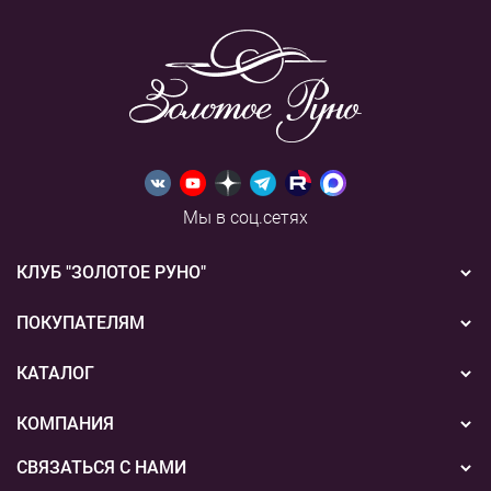
Мы в соц.сетях
КЛУБ "ЗОЛОТОЕ РУНО"
Новости
ПОКУПАТЕЛЯМ
Акции
Бонусная система
КАТАЛОГ
Конкурсы
Подарочные сертификаты
Вышивка
КОМПАНИЯ
События
Способы оплаты
Пряжа
СВЯЗАТЬСЯ С НАМИ
О нас