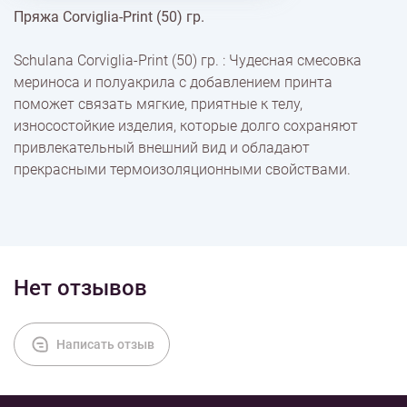
Пряжа Corviglia-Print (50) гр.
% Скидки
Schulana Corviglia-Print (50) гр. : Чудесная смесовка
мериноса и полуакрила с добавлением принта
Доставка
поможет связать мягкие, приятные к телу,
износостойкие изделия, которые долго сохраняют
привлекательный внешний вид и обладают
Оплата
прекрасными термоизоляционными свойствами.
Нет отзывов
Написать отзыв