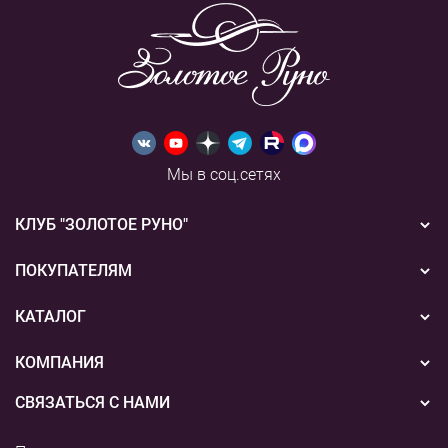
Мы в соц.сетях
КЛУБ "ЗОЛОТОЕ РУНО"
Новости
ПОКУПАТЕЛЯМ
Акции
Бонусная система
КАТАЛОГ
Конкурсы
Подарочные сертификаты
Вышивка
КОМПАНИЯ
События
Способы оплаты
Пряжа
СВЯЗАТЬСЯ С НАМИ
О нас
Доставка
Наборы для творчества
8 (800) 775-36-96
Наши магазины