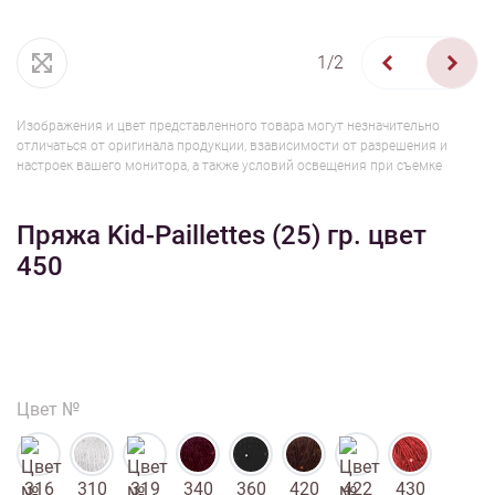
1/2
Изображения и цвет представленного товара могут незначительно
отличаться от оригинала продукции, взависимости от разрешения и
настроек вашего монитора, а также условий освещения при съемке
Пряжа Kid-Paillettes (25) гр. цвет
450
Цвет №
316
310
319
340
360
420
422
430