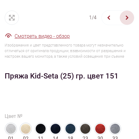
1/4
Смотреть видео - обзор
Изображения и цвет представленного товара могут незначительно
отличаться от оригинала продукции, взависимости от разрешения и
настроек вашего монитора, а также условий освещения при съемке
Пряжа Kid-Seta (25) гр. цвет 151
Цвет №
01
02
11
14
18
23
30
33