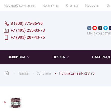
Москва
О компании
Контакты
Статьи
Новости
От
8 (800) 775-36-96
+7 (495) 255-03-73
Мы в соц.сетя
+7 (903) 287-43-75
ВЫШИВКА
ПРЯЖА
НАБОРЫ Д
Пряжа
Schulana
Пряжа Lanasilk (25) гр.
ПОПУЛЯРНОЕ
ПОПУЛЯРНОЕ
ПО ТИПУ
ДЛЯ ВЫШИВАНИЯ
Новинки
Новинки
Микровышивка
Мулине
Нитки DMC
Хиты продаж
Распродажа
Наборы для вязания одежды
Нитки Madeira
Летняя пряжа
Распродажа
Нитки Rico Design
Под заказ
Мягкая
Наборы 
Пушис
Част
ПО ТЕМАТИКЕ
ДЛЯ РУКОДЕЛИЯ