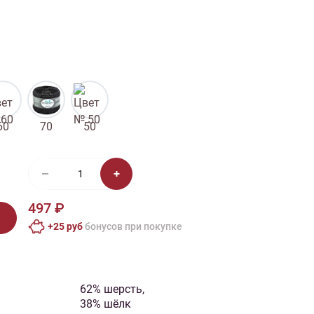
иган
Носки
Платье
Плед
Тапочки
Свитер
Шапка
60
70
50
497 ₽
+25 руб
бонусов при покупке
62% шерсть,
38% шёлк