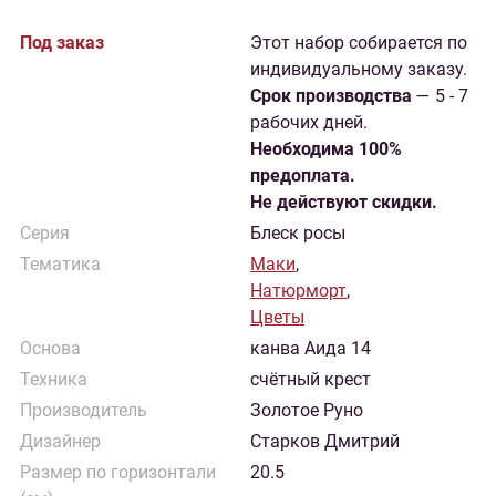
Под заказ
Этот набор собирается по
индивидуальному заказу.
Cрок производства
— 5 - 7
рабочих дней.
Необходима 100%
предоплата.
Не действуют скидки.
Серия
Блеск росы
Тематика
Маки
,
Натюрморт
,
Цветы
Основа
канва Аида 14
Техника
счётный крест
Производитель
Золотое Руно
Дизайнер
Старков Дмитрий
Размер по горизонтали
20.5