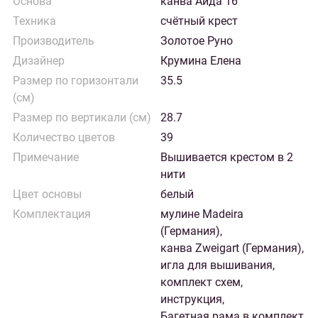
Основа
канва Аида 16
Техника
счётный крест
Производитель
Золотое Руно
Дизайнер
Крумина Елена
Размер по горизонтали
35.5
(см)
Размер по вертикали (см)
28.7
Количество цветов
39
Примечание
Вышивается крестом в 2
нити
Цвет основы
белый
Комплектация
мулине Madeira
(Германия),
канва Zweigart (Германия),
игла для вышивания,
комплект схем,
инструкция,
Багетная рама в комплект