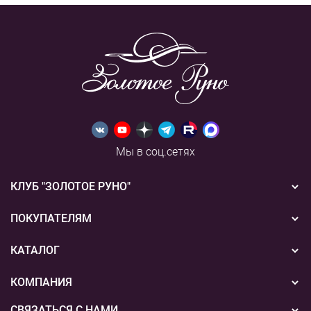
Мы в соц.сетях
КЛУБ "ЗОЛОТОЕ РУНО"
Новости
ПОКУПАТЕЛЯМ
Акции
Бонусная система
КАТАЛОГ
Конкурсы
Подарочные сертификаты
Вышивка
КОМПАНИЯ
События
Способы оплаты
Пряжа
СВЯЗАТЬСЯ С НАМИ