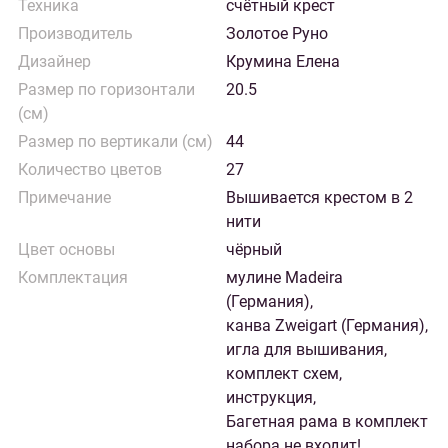
Техника
счётный крест
Производитель
Золотое Руно
Дизайнер
Крумина Елена
Размер по горизонтали
20.5
(см)
Размер по вертикали (см)
44
Количество цветов
27
Примечание
Вышивается крестом в 2
нити
Цвет основы
чёрный
Комплектация
мулине Madeira
(Германия),
канва Zweigart (Германия),
игла для вышивания,
комплект схем,
инструкция,
Багетная рама в комплект
набора не входит!