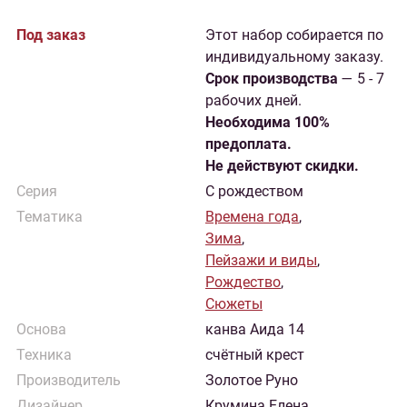
Под заказ
Этот набор собирается по
индивидуальному заказу.
Cрок производства
— 5 - 7
рабочих дней.
Необходима 100%
предоплата.
Не действуют скидки.
Серия
С рождеством
Тематика
Времена года
,
Зима
,
Пейзажи и виды
,
Рождество
,
Сюжеты
Основа
канва Аида 14
Техника
счётный крест
Производитель
Золотое Руно
Дизайнер
Крумина Елена