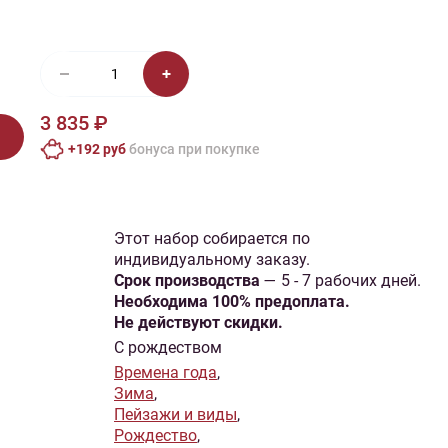
иган
Носки
Платье
Плед
Тапочки
Свитер
Шапка
3 835 ₽
+192 руб
бонусa при покупке
Этот набор собирается по
индивидуальному заказу.
Cрок производства
— 5 - 7 рабочих дней.
Необходима 100% предоплата.
Не действуют скидки.
С рождеством
Времена года
,
Зима
,
Пейзажи и виды
,
Рождество
,