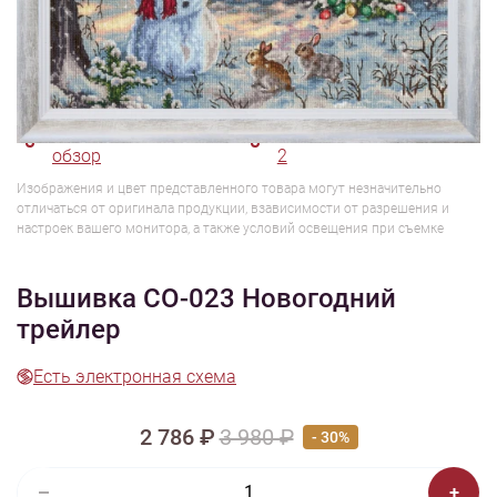
1/7
Смотреть видео -
Смотреть видео - обзор
обзор
2
Изображения и цвет представленного товара могут незначительно
отличаться от оригинала продукции, взависимости от разрешения и
настроек вашего монитора, а также условий освещения при съемке
Вышивка СО-023 Новогодний
трейлер
Есть электронная схема
2 786 ₽
3 980 ₽
- 30%