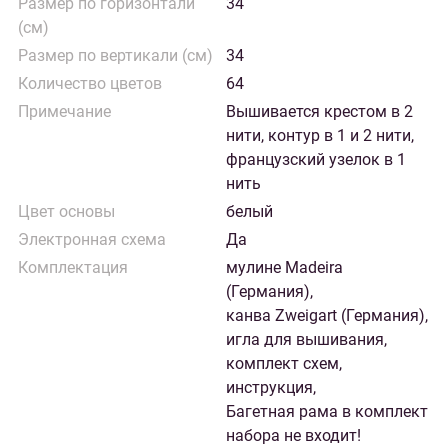
Размер по горизонтали
34
(см)
Размер по вертикали (см)
34
Количество цветов
64
Примечание
Вышивается крестом в 2
нити, контур в 1 и 2 нити,
французский узелок в 1
нить
Цвет основы
белый
Электронная схема
Да
Комплектация
мулине Madeira
(Германия),
канва Zweigart (Германия),
игла для вышивания,
комплект схем,
инструкция,
Багетная рама в комплект
набора не входит!