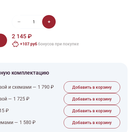
иган
Носки
Платье
Плед
Тапочки
Свитер
Шапка
2 145 ₽
+107 руб
бонусов при покупке
чную комплектацию
вой и схемами — 1 790 ₽
Добавить в корзину
вой — 1 725 ₽
Добавить в корзину
15 ₽
Добавить в корзину
емами — 1 580 ₽
Добавить в корзину