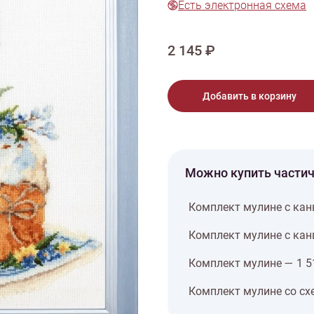
Есть электронная схема
тарий
Натюрморт
Птицы
Пасха
День рождения
ПО ТИПУ ИЗДЕЛИЯ
Варежки
Джемпер
Кард
2 145 ₽
Шарф
Добавить в корзину
Можно купить части
Комплект мулине с кан
Комплект мулине с кан
Комплект мулине — 1 5
Комплект мулине со сх