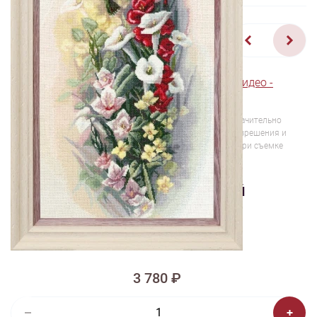
1/6
Смотреть видео -
Смотреть видео -
обзор
обзор
Изображения и цвет представленного товара могут незначительно
отличаться от оригинала продукции, взависимости от разрешения и
настроек вашего монитора, а также условий освещения при съемке
Вышивка ЦК-019 Цветочный
ноктюрн
Есть электронная схема
3 780 ₽