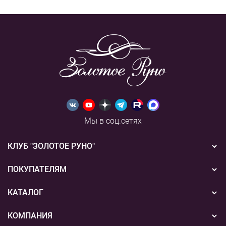
Мы в соц.сетях
КЛУБ "ЗОЛОТОЕ РУНО"
Новости
ПОКУПАТЕЛЯМ
Акции
Бонусная система
КАТАЛОГ
Конкурсы
Подарочные сертификаты
Вышивка
КОМПАНИЯ