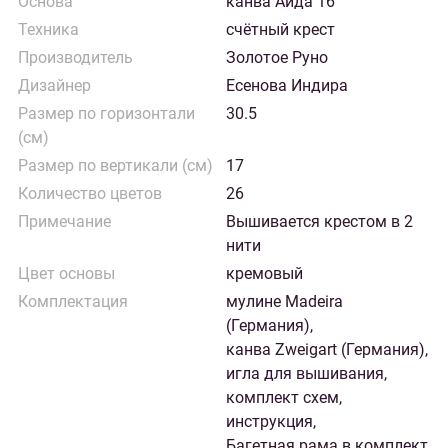
Основа
канва Аида 16
Техника
счётный крест
Производитель
Золотое Руно
Дизайнер
Есенова Индира
Размер по горизонтали
30.5
(см)
Размер по вертикали (см)
17
Количество цветов
26
Примечание
Вышивается крестом в 2
нити
Цвет основы
кремовый
Комплектация
мулине Madeira
(Германия),
канва Zweigart (Германия),
игла для вышивания,
комплект схем,
инструкция,
Багетная рама в комплект