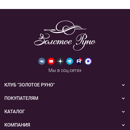
Мы в соц.сетях
КЛУБ "ЗОЛОТОЕ РУНО"
Новости
ПОКУПАТЕЛЯМ
Акции
Бонусная система
КАТАЛОГ
Конкурсы
Подарочные сертификаты
Вышивка
КОМПАНИЯ