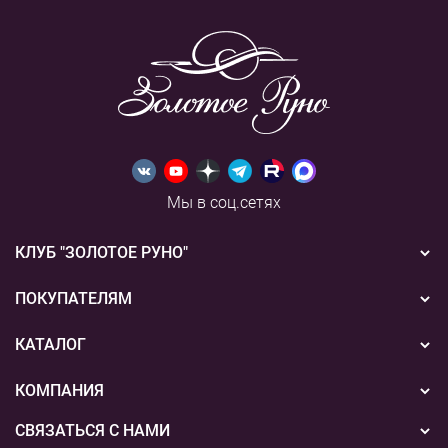
Мы в соц.сетях
КЛУБ "ЗОЛОТОЕ РУНО"
Новости
ПОКУПАТЕЛЯМ
Акции
Бонусная система
КАТАЛОГ
Конкурсы
Подарочные сертификаты
Вышивка
КОМПАНИЯ
События
Способы оплаты
Пряжа
СВЯЗАТЬСЯ С НАМИ
О нас