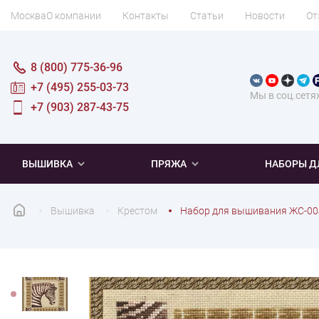
Москва
О компании
Контакты
Статьи
Новости
От
8 (800) 775-36-96
+7 (495) 255-03-73
Мы в соц.сетя
+7 (903) 287-43-75
ВЫШИВКА
ПРЯЖА
НАБОРЫ Д
Вышивка
Крестом
Набор для вышивания ЖС-00
ПОПУЛЯРНОЕ
ПОПУЛЯРНОЕ
ПО ТИПУ
ДЛЯ ВЫШИВАНИЯ
Новинки
Новинки
Микровышивка
Мулине
Нитки DMC
Хиты продаж
Распродажа
Наборы для вязания одежды
Нитки Madeira
Летняя пряжа
Распродажа
Нитки Rico Design
Под заказ
Мягкая
Наборы 
Пушис
Част
ПО ТЕМАТИКЕ
ДЛЯ РУКОДЕЛИЯ