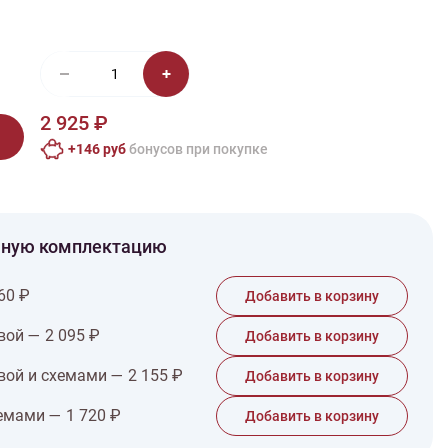
иган
Носки
Платье
Плед
Тапочки
Свитер
Шапка
2 925 ₽
+146 руб
бонусов при покупке
чную комплектацию
60 ₽
Добавить в корзину
вой — 2 095 ₽
Добавить в корзину
вой и схемами — 2 155 ₽
Добавить в корзину
емами — 1 720 ₽
Добавить в корзину