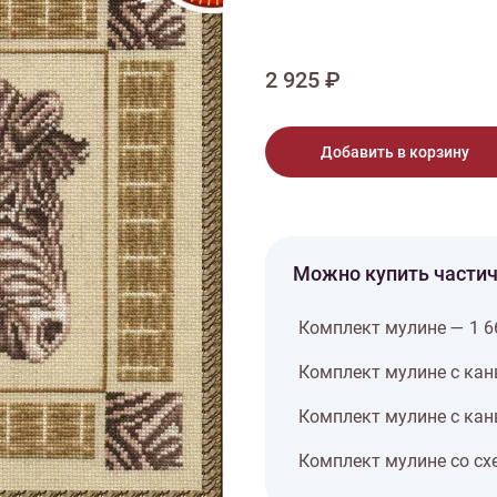
тарий
Натюрморт
Птицы
Пасха
День рождения
ПО ТИПУ ИЗДЕЛИЯ
Варежки
Джемпер
Кард
2 925 ₽
Шарф
Добавить в корзину
Можно купить части
Комплект мулине — 1 6
Комплект мулине с кан
Комплект мулине с кан
Комплект мулине со сх