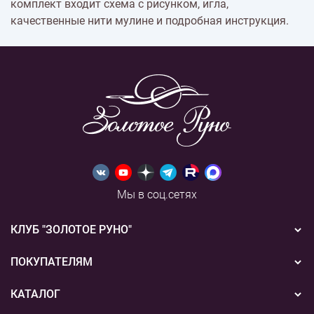
комплект входит схема с рисунком, игла,
качественные нити мулине и подробная инструкция.
Мы в соц.сетях
КЛУБ "ЗОЛОТОЕ РУНО"
Новости
ПОКУПАТЕЛЯМ
Акции
Бонусная система
КАТАЛОГ