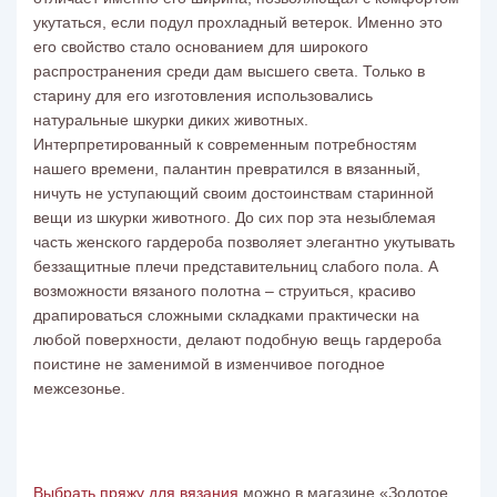
укутаться, если подул прохладный ветерок. Именно это
его свойство стало основанием для широкого
распространения среди дам высшего света. Только в
старину для его изготовления использовались
натуральные шкурки диких животных.
Интерпретированный к современным потребностям
нашего времени, палантин превратился в вязанный,
ничуть не уступающий своим достоинствам старинной
вещи из шкурки животного. До сих пор эта незыблемая
часть женского гардероба позволяет элегантно укутывать
беззащитные плечи представительниц слабого пола. А
возможности вязаного полотна – струиться, красиво
драпироваться сложными складками практически на
любой поверхности, делают подобную вещь гардероба
поистине не заменимой в изменчивое погодное
межсезонье.
Выбрать пряжу для вязания
можно в магазине «Золотое