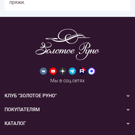
пряжи.
Мы в соц.сетях
КЛУБ "ЗОЛОТОЕ РУНО"
Новости
ПОКУПАТЕЛЯМ
Акции
Бонусная система
КАТАЛОГ
Конкурсы
Подарочные сертификаты