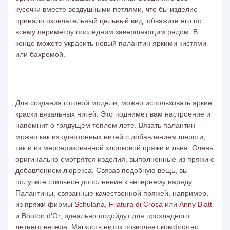
кусочки вместе воздушными петлями, что бы изделие
приняло окончательный цельный вид, обвяжите его по
всему периметру последним завершающим рядом. В
конце можете украсить новый палантин яркими кистями
или бахромой.
Для создания готовой модели, можно использовать яркие
краски вязальных нитей.
Это поднимет вам настроение и
напомнит о грядущем теплом лете. Вязать палантин
можно как из однотонных нитей с добавлением шерсти,
так и из мерсеризованной хлопковой пряжи и льна. Очень
оригинально смотрятся изделия, выполненные из пряжи с
добавлением люрекса. Связав подобную вещь, вы
получите стильное дополнение к вечернему наряду.
Палантины, связанные качественной пряжей, например,
из пряжи фирмы
Schulana
,
Filatura di Crosa
или
Anny Blatt
и Bouton d'Or
, идеально подойдут для прохладного
летнего вечера. Мягкость ниток позволяет комфортно