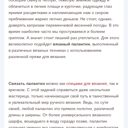
поскорее скинуть теплую, тяжелую зимнюю одежду и
облачиться в легкие плащи и курточки, радующие глаз
яркими расцветками и напоминающие нам о скором
приближении жарких летних деньков. Не стоит, однако,
доверять капризам переменчивой весенней погоды. В это
время наиболее часто мы простужаемся и болеем
гриппом. А значит стоит лишний раз утеплиться. Для этого
великолепно подойдет
вязаный палантин
, выполненный
в различных вязаных техниках с использованием
различной
пряжи для вязания
.
Связать палантин
можно как
спицами для вязания
, так и
крючком
. С этой задачей справиться даже неопытная
мастерица, только начинающая свой путь в таинственный
и увлекательный мир ручного
вязания
. Ведь, по сути
своей, любой палантин это прямое полотно, различной
длины и ширины. От более универсального вязанного
шарфа, вошедшего в моду гораздо позже, палантин
отличает именно его ширина, позволяющая с комфортом