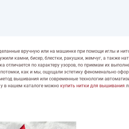
тарий
Натюрморт
Птицы
Пасха
День рождения
ПО ТИПУ ИЗДЕЛИЯ
Варежки
Джемпер
Кард
Шарф
деланные вручную или на машинке при помощи иглы и нит
или камни, бисер, блестки, ракушки, жемчуг, а также на
ка отличается по характеру узоров, по приемам их выполне
 потомки, как и мы, ощущали эстетику феноменально офо
 метод вышивания или современные технологии автомати
и у в нашем каталоге можно
купить нитки для вышивания
л