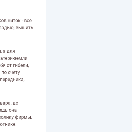
в ниток - все
гладью, вышить
, а для
атери-земли.
я от гибели,
 по счету
 передника,
вара, до
едь она
волику фирмы,
отнике.