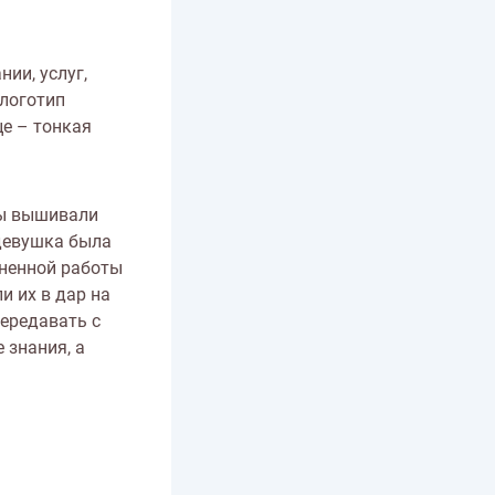
ии, услуг,
 логотип
е – тонкая
цы вышивали
 девушка была
лненной работы
 их в дар на
передавать с
 знания, а