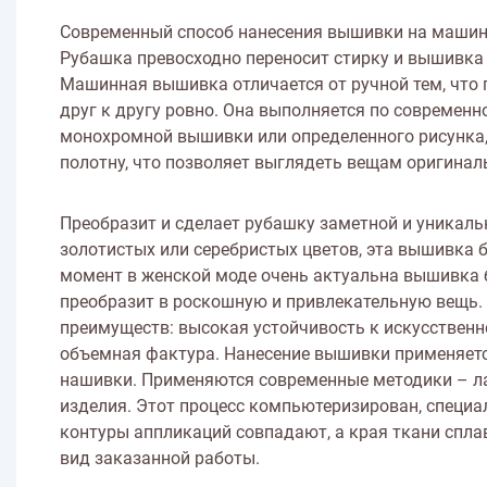
Современный способ нанесения вышивки на машинке
Рубашка превосходно переносит стирку и вышивка п
Машинная вышивка отличается от ручной тем, что 
друг к другу ровно. Она выполняется по современ
монохромной вышивки или определенного рисунка
полотну, что позволяет выглядеть вещам оригинал
Преобразит и сделает рубашку заметной и уникаль
золотистых или серебристых цветов, эта
вышивка
б
момент в женской моде очень актуальна вышивка 
преобразит в роскошную и привлекательную вещь
преимуществ: высокая устойчивость к искусственно
объемная фактура. Нанесение вышивки применяетс
нашивки. Применяются современные методики – ла
изделия. Этот процесс компьютеризирован, специ
контуры аппликаций совпадают, а края ткани сплав
вид заказанной работы.