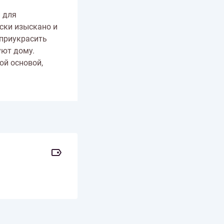
и для
йски изыскано и
 приукрасить
уют дому.
ой основой,