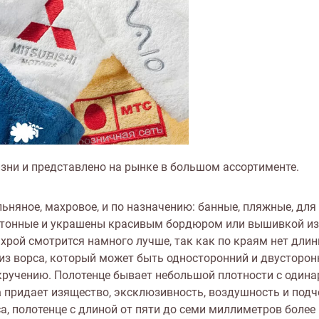
изни и представлено на рынке в большом ассортименте.
ьняное, махровое, и по назначению: банные, пляжные, для 
нотонные и украшены красивым бордюром или вышивкой из
рой смотрится намного лучше, так как по краям нет длин
 из ворса, который может быть односторонний и двусторон
и кручению. Полотенце бывает небольшой плотности с один
а
придает изящество, эксклюзивность, воздушность и подч
са, полотенце с длиной от пяти до семи миллиметров более