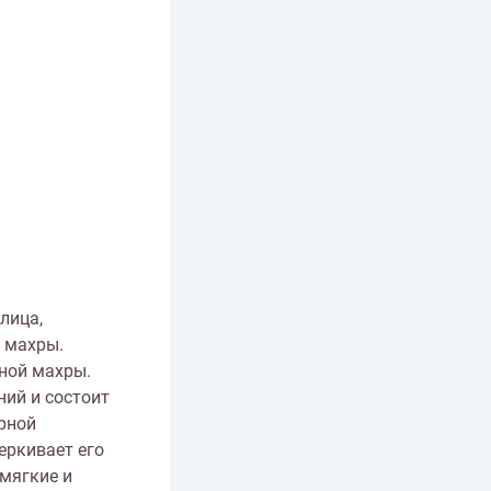
лица,
 махры.
ной махры.
ний и состоит
арной
еркивает его
 мягкие и