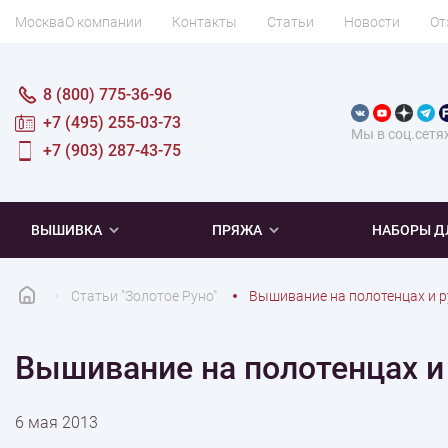
Москва
О компании
Контакты
Статьи
Новости
От
8 (800) 775-36-96
+7 (495) 255-03-73
Мы в соц.сетя
+7 (903) 287-43-75
ВЫШИВКА
ПРЯЖА
НАБОРЫ Д
Статьи "Золотое Руно"
Вышивание на полотенцах и 
ПОПУЛЯРНОЕ
ПОПУЛЯРНОЕ
ПО ТИПУ
ДЛЯ ВЫШИВАНИЯ
Вышивание на полотенцах и
Новинки
Новинки
Микровышивка
Мулине
Нитки DMC
Хиты продаж
Распродажа
Наборы для вязания одежды
Нитки Madeira
Летняя пряжа
Распродажа
Нитки Rico Design
Под заказ
Мягкая
Наборы 
Пушис
Част
6 мая 2013
ПО ТЕМАТИКЕ
ДЛЯ РУКОДЕЛИЯ