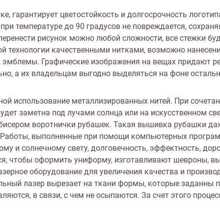
, гарантирует цветостойкость и долгосрочность логотипа
ри температуре до 90 градусов не повреждается, сохраняя
перенести рисунок можно любой сложности, все стежки бу
ной технологии качественными нитками, возможно нанесени
, эмблемы. Графические изображения на вещах придают р
ьно, а их владельцам выгодно выделяться на фоне осталь
ной использование металлизированных нитей. При сочетан
удет заметна под лучами солнца или на искусственном св
бисером воротнички рубашек. Такая вышивка рубашки да
. Работы, выполненные при помощи компьютерных програм
му и солнечному свету, долговечность, эффектность, доро
я, чтобы оформить униформу, изготавливают шевроны, вы
зерное оборудование для увеличения качества и произво
альный лазер вырезает на ткани формы, которые заданны 
ляются, в связи, с чем не осыпаются. За счет этого проце