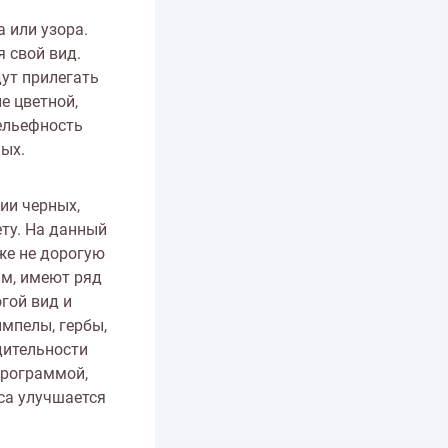
 или узора.
 свой вид.
дут прилегать
е цветной,
ельефность
ных.
ии черных,
ету. На данный
же не дорогую
м, имеют ряд
гой вид и
мпелы, гербы,
дительности
программой,
сса улучшается