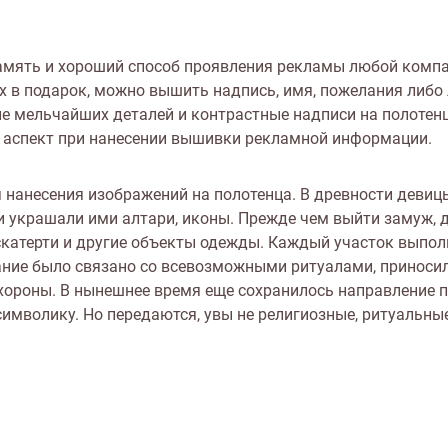
амять и хороший способ проявления рекламы любой компан
х в подарок, можно вышить надпись, имя, пожелания либо
е мельчайших деталей и контрастные надписи на полотенц
й аспект при нанесении вышивки рекламной информации.
 нанесения изображений на полотенца. В древности деви
и украшали ими алтари, иконы. Прежде чем выйти замуж,
скатерти и другие объекты одежды. Каждый участок выпо
ие было связано со всевозможными ритуалами, приносили
охороны. В нынешнее время еще сохранилось направление 
мволику. Но передаются, увы не религиозные, ритуальные