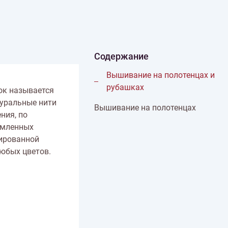
иган
Носки
Платье
Плед
Тапочки
Свитер
Шапка
Содержание
Вышивание на полотенцах и
рубашках
ок называется
туральные нити
Вышивание на полотенцах
ния, по
рмленных
зированной
юбых цветов.