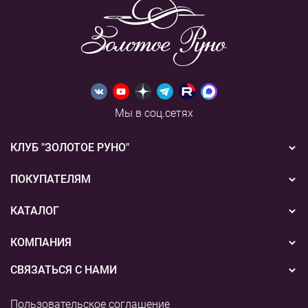
Мы в соц.сетях
КЛУБ "ЗОЛОТОЕ РУНО"
Новости
ПОКУПАТЕЛЯМ
Акции
Бонусная система
КАТАЛОГ
Конкурсы
Подарочные сертификаты
Вышивка
КОМПАНИЯ
События
Способы оплаты
Пряжа
СВЯЗАТЬСЯ С НАМИ
О нас
Доставка
Наборы для творчества
8 (800) 775-36-96
Наши магазины
Пользовательское соглашение