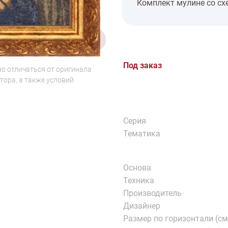
Комплект мулине со сх
1/2
Под заказ
о отличаться от оригинала
тора, а также условий
Серия
Тематика
Основа
Техника
Производитель
Дизайнер
Размер по горизонтали (см