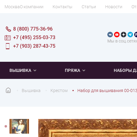
Москва
О компании
Контакты
Статьи
Новости
От
8 (800) 775-36-96
+7 (495) 255-03-73
Мы в соц.сетя
+7 (903) 287-43-75
ВЫШИВКА
ПРЯЖА
НАБОРЫ Д
Вышивка
Крестом
Набор для вышивания 00-013
ПОПУЛЯРНОЕ
ПОПУЛЯРНОЕ
ПО ТИПУ
ДЛЯ ВЫШИВАНИЯ
Новинки
Новинки
Микровышивка
Мулине
Нитки DMC
Хиты продаж
Распродажа
Наборы для вязания одежды
Нитки Madeira
Летняя пряжа
Распродажа
Нитки Rico Design
Под заказ
Мягкая
Наборы 
Пушис
Част
ПО ТЕМАТИКЕ
ДЛЯ РУКОДЕЛИЯ