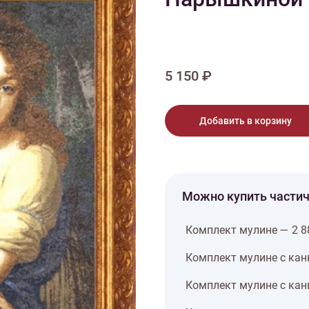
тарий
Натюрморт
Птицы
Пасха
День рождения
ПО ТИПУ ИЗДЕЛИЯ
Варежки
Джемпер
Кард
Шарф
5 150 ₽
Добавить в корзину
Можно купить части
Комплект мулине — 2 8
Комплект мулине с кан
Комплект мулине с кан