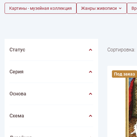
Весна
Нитки швейные
Картины - музейная коллекция
Лето
Животные
Иглы
Игольницы
Фрукты
Жанры живописи
Иконы
Лупы
Насекомые
Инструмен
Вр
ПО ПРОИЗВОДИТЕЛЮ
Пейзаж
Mondial
Цветы
Lang yarns
Lamana
Schulana
Статус
Сортировка:
Серия
Под заказ
Основа
Схема