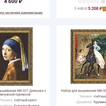
4 600 ₽
(см)
 цветов
37
5 208 ₽
Количество цветов
7 440 ₽
51
-
ить частичную комплектацию
вышивания МК-021 Девушка с
Набор для вышивания МК-0
мчужной сережкой
Техника
счётный
Техника
счётный крест
Дизайнер
Крумин
изайнер
Есенова Индира