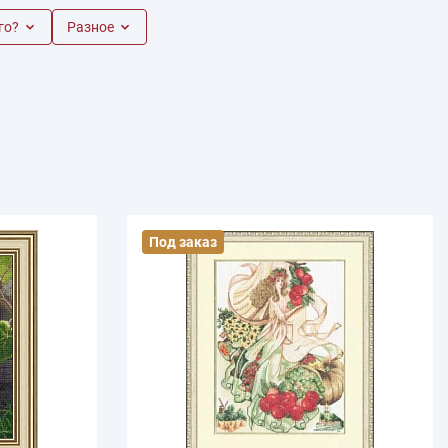
го?
Разное
иган
Носки
Платье
Плед
Тапочки
Свитер
Шапка
Под заказ