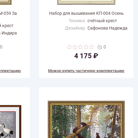
М-059 За
Набор для вышивания КП-004 Осень
Техника
счётный крест
 крест
Дизайнер
Сафонова Надежда
а Индира
Размер по
31.5
горизонтали (см)
0
0
Размер по вертикали
42.5
(см)
4 175 ₽
Количество цветов
53
мплектацию
Можно купить частичную комплектацию