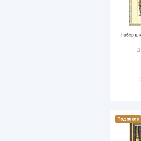
Набор дл
Д
Ра
горизонт
Размер по в
Количество
Под заказ