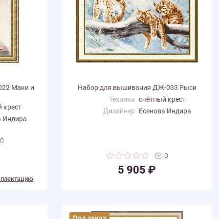
022 Маки и
Набор для вышивания ДЖ-033 Рыси
Техника
счётный крест
 крест
Дизайнер
Есенова Индира
а Индира
Размер по
46.7
горизонтали (см)
0
Размер по вертикали
32.2
(см)
0
Количество цветов
31
5 905 ₽
мплектацию
Под заказ