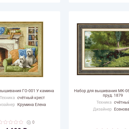
вышивания ГО-001 У камина
Набор для вышивания МК-0
пруд. 1879
Техника
счётный крест
Техника
счётный
изайнер
Крумина Елена
Дизайнер
Есенов
змер по
36
али (см)
Размер по
69.3
горизонтали (см)
0
ертикали
37
(см)
Размер по вертикали
44