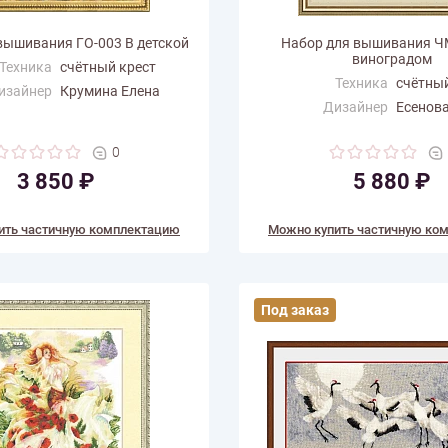
вышивания ГО-003 В детской
Набор для вышивания Ч
виноградом
Техника
счётный крест
Техника
счётный
изайнер
Крумина Елена
Дизайнер
Есенов
ертикали
32
(см)
Размер по
30.3
горизонтали (см)
0
 цветов
39
Размер по вертикали
39.3
3 850 ₽
5 880 ₽
(см)
Количество цветов
66
ить частичную комплектацию
Можно купить частичную ко
Под заказ