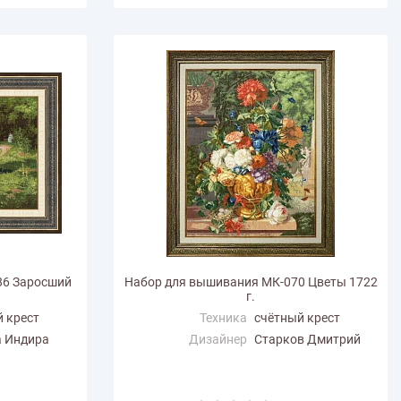
86 Заросший
Набор для вышивания МК-070 Цветы 1722
г.
 крест
Техника
счётный крест
а Индира
Дизайнер
Старков Дмитрий
Размер по
42.5
горизонтали (см)
Размер по вертикали
55.5