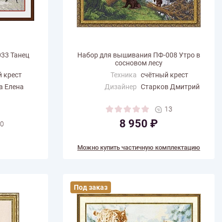
33 Танец
Набор для вышивания ПФ-008 Утро в
сосновом лесу
 крест
Техника
счётный крест
а Елена
Дизайнер
Старков Дмитрий
Размер по
78.1
горизонтали (см)
13
Размер по вертикали
52.9
8 950 ₽
0
(см)
Количество цветов
48
Можно купить частичную комплектацию
Под заказ