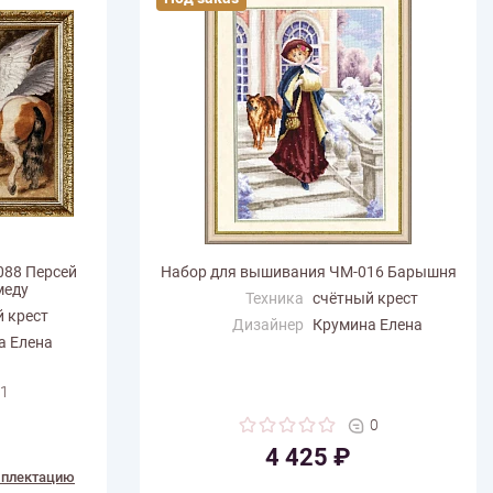
088 Персей
Набор для вышивания ЧМ-016 Барышня
меду
Техника
счётный крест
 крест
Дизайнер
Крумина Елена
а Елена
Размер по
27.4
горизонтали (см)
1
Размер по вертикали
39.9
(см)
0
Количество цветов
45
4 425 ₽
мплектацию