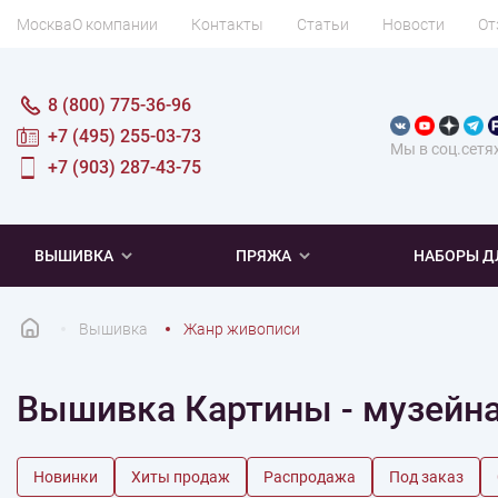
Москва
О компании
Контакты
Статьи
Новости
От
8 (800) 775-36-96
+7 (495) 255-03-73
Мы в соц.сетя
+7 (903) 287-43-75
ВЫШИВКА
ПРЯЖА
НАБОРЫ Д
Вышивка
Жанр живописи
ПОПУЛЯРНОЕ
ПОПУЛЯРНОЕ
ПО ТИПУ
ДЛЯ ВЫШИВАНИЯ
Вышивка Картины - музейн
Новинки
Новинки
Микровышивка
Мулине
Нитки DMC
Хиты продаж
Распродажа
Наборы для вязания одежды
Нитки Madeira
Летняя пряжа
Распродажа
Нитки Rico Design
Под заказ
Мягкая
Наборы 
Пушис
Част
Новинки
Хиты продаж
Распродажа
Под заказ
ПО ТЕМАТИКЕ
ДЛЯ РУКОДЕЛИЯ