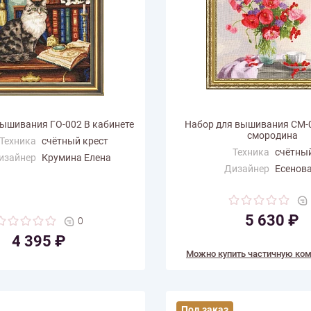
вышивания ГО-002 В кабинете
Набор для вышивания СМ-
смородина
Техника
счётный крест
Техника
счётный
изайнер
Крумина Елена
Дизайнер
Есенов
змер по
32
али (см)
Размер по
43.4
горизонтали (см)
ертикали
36
(см)
Размер по вертикали
42.1
5 630 ₽
0
(см)
 цветов
32
4 395 ₽
Количество цветов
53
Можно купить частичную ко
Под заказ