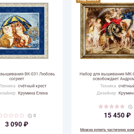
 вышивания ВК-031 Любовь
Набор для вышивания МК-
согреет
освобождает Андро
Техника
счётный крест
Техника
счётный
изайнер
Крумина Елена
Дизайнер
Крумин
змер по
23
Размер по
85
али (см)
горизонтали (см)
ертикали
19
Размер по вертикали
62
15 450 ₽
0
(см)
(см)
3 090 ₽
 цветов
36
Количество цветов
83
Можно купить частичную ко