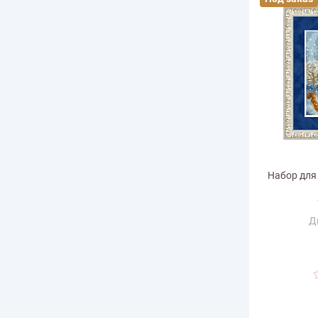
Набор для
Д
Ра
горизонт
Размер по в
Количество