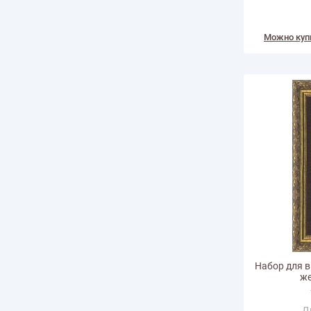
Количество
Можно куп
Набор для 
же
Д