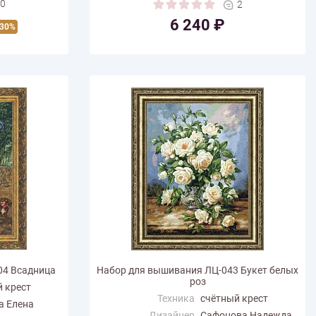
0
2
(см)
6 240 ₽
Количество цветов
124
 30%
04 Всадница
Набор для вышивания ЛЦ-043 Букет белых
роз
 крест
Техника
счётный крест
а Елена
Дизайнер
Сафонова Надежда