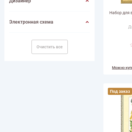
Дизайнер
Набор для 
Электронная схема
Д
Размер по в
Количество
Очистить все
Можно куп
Под заказ