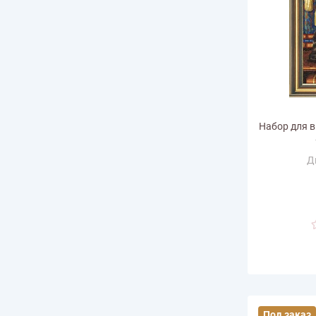
Набор для 
Д
Ра
горизонт
Размер по в
Количество
Под заказ