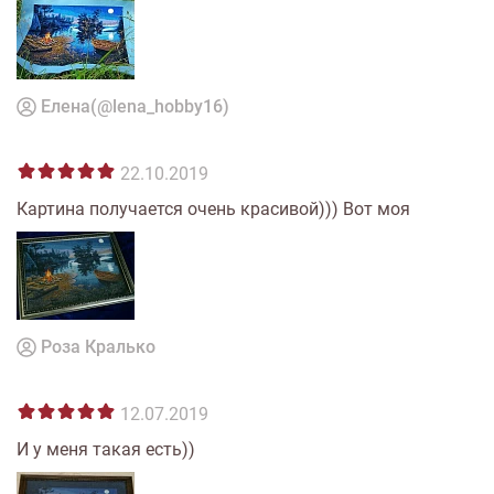
Елена(@lena_hobby16)
22.10.2019
Картина получается очень красивой))) Вот моя
Роза Кралько
12.07.2019
И у меня такая есть))