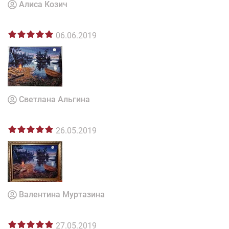
Алиса Козич
06.06.2019
Светлана Альгина
26.05.2019
Валентина Муртазина
27.05.2019