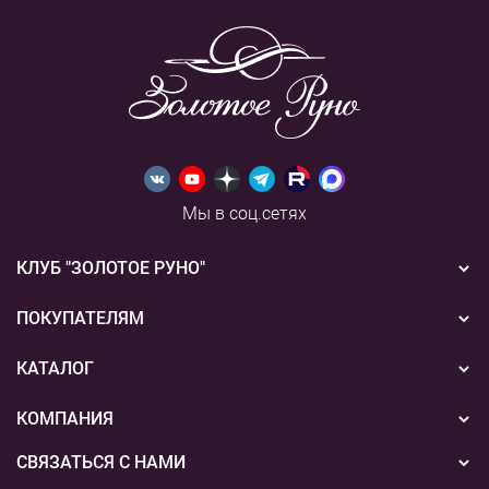
Мы в соц.сетях
КЛУБ "ЗОЛОТОЕ РУНО"
Новости
ПОКУПАТЕЛЯМ
Акции
Бонусная система
КАТАЛОГ
Конкурсы
Подарочные сертификаты
Вышивка
КОМПАНИЯ
События
Способы оплаты
Пряжа
СВЯЗАТЬСЯ С НАМИ
О нас