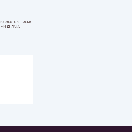
им сюжетом время
ими днями,