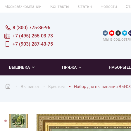
Москва
О компании
Контакты
Статьи
Новости
От
8 (800) 775-36-96
+7 (495) 255-03-73
Мы в соц.сетя
+7 (903) 287-43-75
ВЫШИВКА
ПРЯЖА
НАБОРЫ Д
Вышивка
Крестом
Набор для вышивания ВМ-03
ПОПУЛЯРНОЕ
ПОПУЛЯРНОЕ
ПО ТИПУ
ДЛЯ ВЫШИВАНИЯ
Новинки
Новинки
Микровышивка
Мулине
Нитки DMC
Хиты продаж
Распродажа
Наборы для вязания одежды
Нитки Madeira
Летняя пряжа
Распродажа
Нитки Rico Design
Под заказ
Мягкая
Наборы 
Пушис
Част
ПО ТЕМАТИКЕ
ДЛЯ РУКОДЕЛИЯ