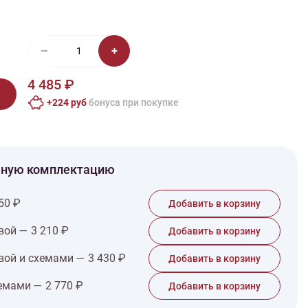
иган
Носки
Платье
Плед
Тапочки
Свитер
Шапка
4 485 ₽
+224 руб
бонусa при покупке
чную комплектацию
50 ₽
Добавить в корзину
вой — 3 210 ₽
Добавить в корзину
вой и схемами — 3 430 ₽
Добавить в корзину
емами — 2 770 ₽
Добавить в корзину