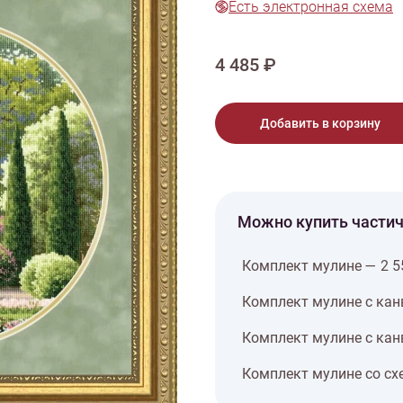
Есть электронная схема
тарий
Натюрморт
Птицы
Пасха
День рождения
ПО ТИПУ ИЗДЕЛИЯ
Варежки
Джемпер
Кард
4 485 ₽
Шарф
Добавить в корзину
Можно купить части
Комплект мулине — 2 5
Комплект мулине с кан
Комплект мулине с кан
Комплект мулине со сх