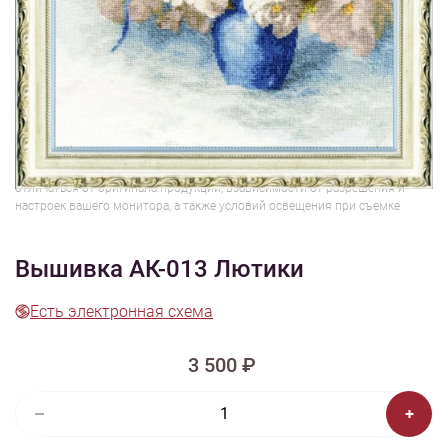
1/5
Смотреть видео -
Смотреть видео -
обзор
обзор
Изображения и цвет представленного товара могут незначительно
отличаться от оригинала продукции, взависимости от разрешения и
настроек вашего монитора, а также условий освещения при съемке
Вышивка АК-013 Лютики
Есть электронная схема
3 500 ₽