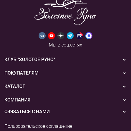
Мы в соц.сетях
КЛУБ "ЗОЛОТОЕ РУНО"
Новости
ПОКУПАТЕЛЯМ
Акции
Бонусная система
КАТАЛОГ
Конкурсы
Подарочные сертификаты
Вышивка
КОМПАНИЯ
События
Способы оплаты
Пряжа
СВЯЗАТЬСЯ С НАМИ
О нас
Доставка
Наборы для творчества
8 (800) 775-36-96
Наши магазины
Пользовательское соглашение