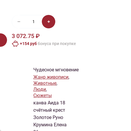
иган
Носки
Платье
Плед
Тапочки
Свитер
Шапка
3 072.75 ₽
+154 руб
бонусa при покупке
Чудесное мгновение
Жанр живописи
,
Животные
,
Люди
,
Сюжеты
канва Аида 18
счётный крест
Золотое Руно
Крумина Елена