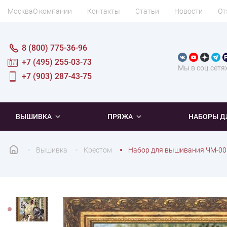
Москва
О компании
Контакты
Статьи
Новости
От
8 (800) 775-36-96
+7 (495) 255-03-73
Мы в соц.сетя
+7 (903) 287-43-75
ВЫШИВКА
ПРЯЖА
НАБОРЫ Д
Вышивка
Крестом
Набор для вышивания ЧМ-00
ПОПУЛЯРНОЕ
ПОПУЛЯРНОЕ
ПО ТИПУ
ДЛЯ ВЫШИВАНИЯ
Новинки
Новинки
Микровышивка
Мулине
Нитки DMC
Хиты продаж
Распродажа
Наборы для вязания одежды
Нитки Madeira
Летняя пряжа
Распродажа
Нитки Rico Design
Под заказ
Мягкая
Наборы 
Пушис
Част
ПО ТЕМАТИКЕ
ДЛЯ РУКОДЕЛИЯ