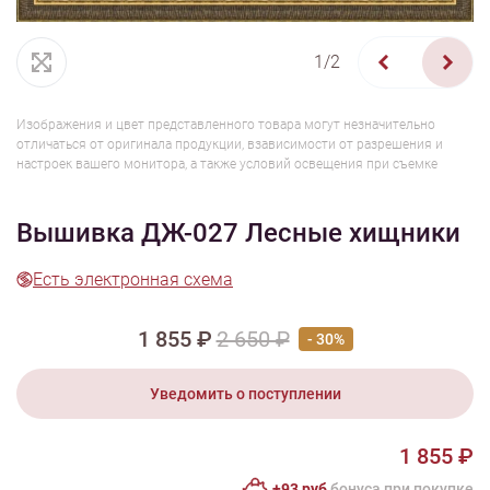
1/2
Изображения и цвет представленного товара могут незначительно
отличаться от оригинала продукции, взависимости от разрешения и
настроек вашего монитора, а также условий освещения при съемке
Вышивка ДЖ-027 Лесные хищники
Есть электронная схема
1 855 ₽
2 650 ₽
- 30%
Уведомить о поступлении
1 855 ₽
+93 руб
бонусa при покупке