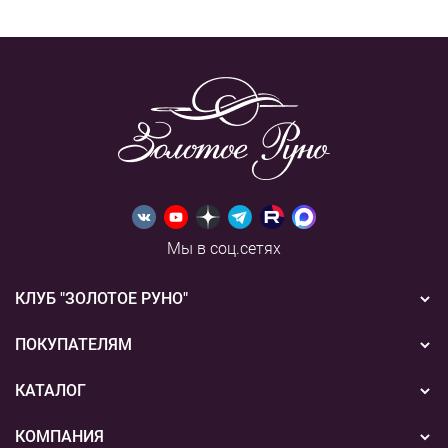
Мы в соц.сетях
КЛУБ "ЗОЛОТОЕ РУНО"
Новости
ПОКУПАТЕЛЯМ
Акции
Бонусная система
КАТАЛОГ
Конкурсы
Подарочные сертификаты
Вышивка
КОМПАНИЯ