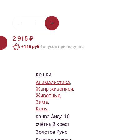
иган
Носки
Платье
Плед
Тапочки
Свитер
Шапка
2 915 ₽
+146 руб
бонусов при покупке
Кошки
Анималистика
,
Жанр живописи
,
Животные
,
Зима
,
Коты
канва Аида 16
счётный крест
Золотое Руно
Крумина Елена