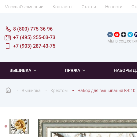
Москва
О компании
Контакты
Статьи
Новости
От
8 (800) 775-36-96
+7 (495) 255-03-73
Мы в соц.сетя
+7 (903) 287-43-75
ВЫШИВКА
ПРЯЖА
НАБОРЫ Д
Вышивка
Крестом
Набор для вышивания К-010
ПОПУЛЯРНОЕ
ПОПУЛЯРНОЕ
ПО ТИПУ
ДЛЯ ВЫШИВАНИЯ
Новинки
Новинки
Микровышивка
Мулине
Нитки DMC
Хиты продаж
Распродажа
Наборы для вязания одежды
Нитки Madeira
Летняя пряжа
Распродажа
Нитки Rico Design
Под заказ
Мягкая
Наборы 
Пушис
Част
ПО ТЕМАТИКЕ
ДЛЯ РУКОДЕЛИЯ