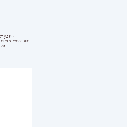
т удачи,
 этого красавца
ома!