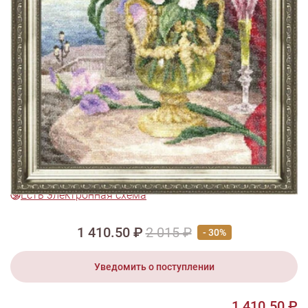
1/2
Изображения и цвет представленного товара могут незначительно
отличаться от оригинала продукции, взависимости от разрешения и
настроек вашего монитора, а также условий освещения при съемке
Вышивка ЛЦ-026 Петербургская
соната
Есть электронная схема
1 410.50 ₽
2 015 ₽
- 30%
Уведомить о поступлении
1 410.50 ₽